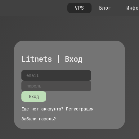
VPS
Блог
Инфо
Litnets | Вход
Вход
Ещё нет аккаунта?
Регистрация
Забыли пароль?