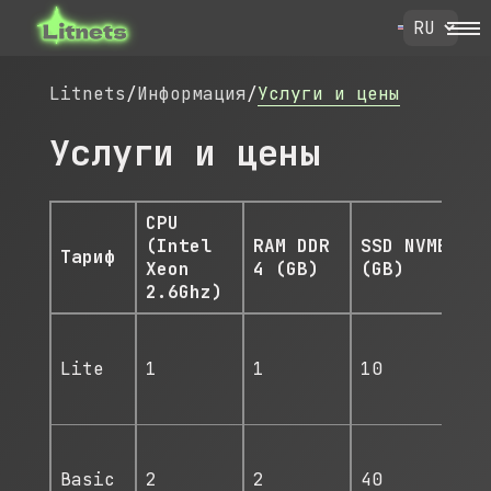
Litnets
/
Информация
/
Услуги и цены
Услуги и цены
CPU
(Intel
RAM DDR
SSD NVME
Тариф
ip
Xeon
4 (GB)
(GB)
2.6Ghz)
Lite
1
1
10
1
Basic
2
2
40
1