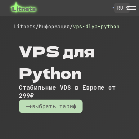
Litnets
/
Информация
/
vps-dlya-python
VPS для
Python
Стабильные VDS в Европе от
299₽
->выбрать тариф