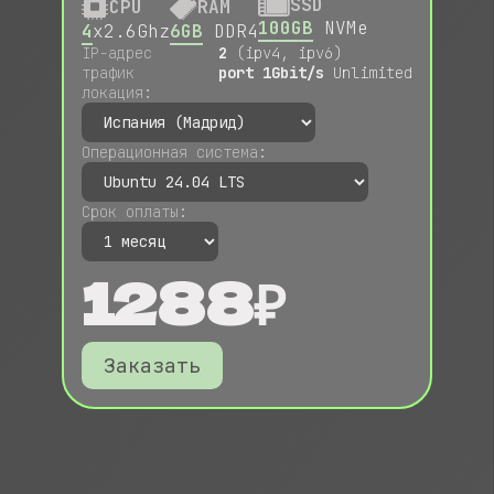
SSD
CPU
RAM
100GB
NVMe
4
x2.6Ghz
6GB
DDR4
IP-адрес
2
(ipv4, ipv6)
трафик
port 1Gbit/s
Unlimited
локация:
Операционная система:
Срок оплаты:
1288₽
Заказать