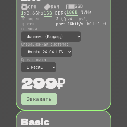
SSD
CPU
RAM
10GB
NVMe
1
x2.6Ghz
1GB
DDR4
IP-адрес
2
(ipv4, ipv6)
трафик
port 1Gbit/s
Unlimited
локация:
Операционная система:
Срок оплаты:
299₽
Заказать
Basic