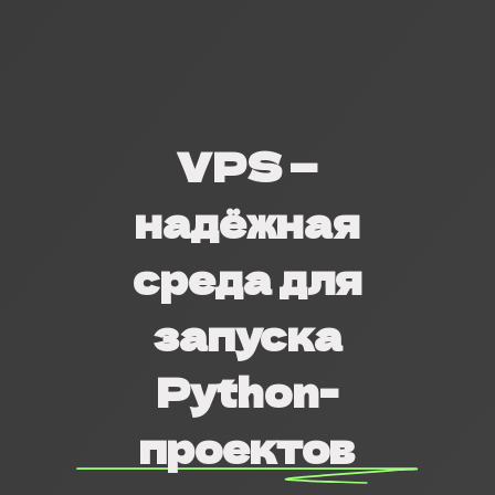
VPS —
надёжная
среда для
запуска
Python-
проектов