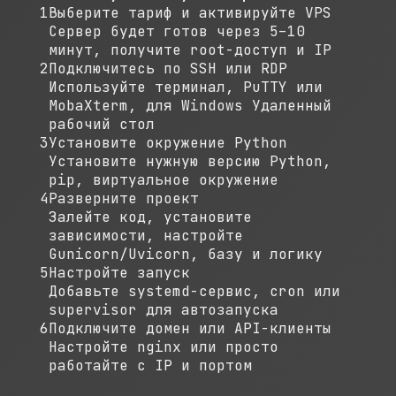
1
Выберите тариф и активируйте VPS
Сервер будет готов через 5–10
минут, получите root-доступ и IP
2
Подключитесь по SSH или RDP
Используйте терминал, PuTTY или
MobaXterm, для Windows Удаленный
рабочий стол
3
Установите окружение Python
Установите нужную версию Python,
pip, виртуальное окружение
4
Разверните проект
Залейте код, установите
зависимости, настройте
Gunicorn/Uvicorn, базу и логику
5
Настройте запуск
Добавьте systemd-сервис, cron или
supervisor для автозапуска
6
Подключите домен или API-клиенты
Настройте nginx или просто
работайте с IP и портом