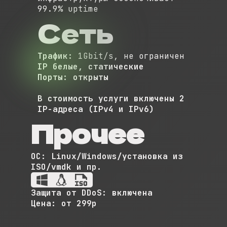
99.9% uptime
Сеть
Трафик:
1Gbit/s, не ограничен
IP
белые, статические
Порты:
открыты
В стоимость услуги включены 2
IP-адреса (IPv4 и IPv6)
Прочее
ОС:
Linux/Windows/установка из
ISO/vmdk и пр.
Защита от DDoS:
включена
Цена:
от 299р