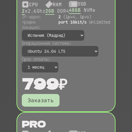
SSD
CPU
RAM
40GB
NVMe
2
x2.6Ghz
2GB
DDR4
IP-адрес
2
(ipv4, ipv6)
трафик
port 1Gbit/s
Unlimited
локация:
Операционная система:
Срок оплаты:
799₽
Заказать
PRO