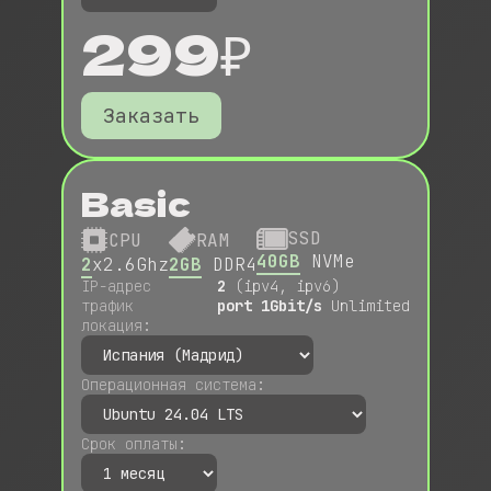
299₽
Заказать
Basic
SSD
CPU
RAM
40GB
NVMe
2
x2.6Ghz
2GB
DDR4
IP-адрес
2
(ipv4, ipv6)
трафик
port 1Gbit/s
Unlimited
локация:
Операционная система:
Срок оплаты: