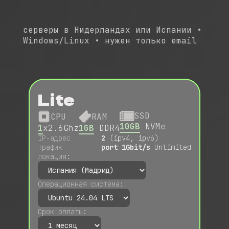
серверы в Нидерландах или Испании •
Windows/Linux • нужен только email
Lite
SSD
CPU
RAM
10GB
NVMe
1
x2.6Ghz
1GB
DDR4
IP-адрес
2
(ipv4, ipv6)
трафик
port 1Gbit/s
Unlimited
локация:
Операционная система:
Срок оплаты: