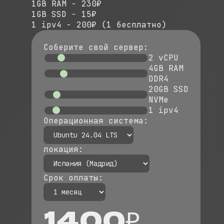
1GB RAM - 230₽
1GB SSD - 15₽
1 ipv4 - 200₽ (1 бесплатно)
Соберите свой сервер:
2
vCPU
4
GB RAM
DDR4
20
GB SSD
NVMe
1
ipv4
Операционная система:
локация:
Срок оплаты:
1400₽