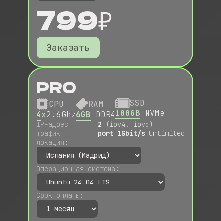
799₽
Заказать
PRO
SSD
CPU
RAM
100GB
NVMe
4
x2.6Ghz
6GB
DDR4
IP-адрес
2
(ipv4, ipv6)
трафик
port 1Gbit/s
Unlimited
локация:
Операционная система:
Срок оплаты: