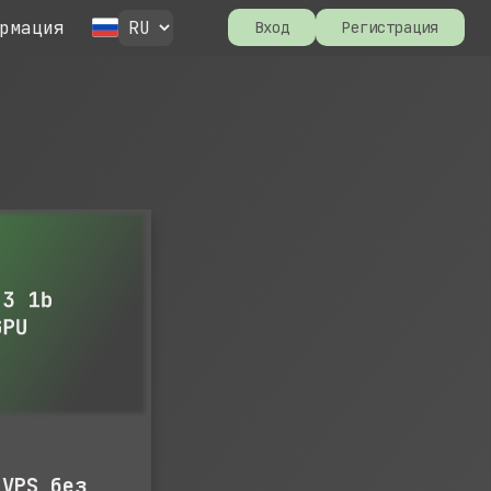
рмация
Вход
Регистрация
 VPS без