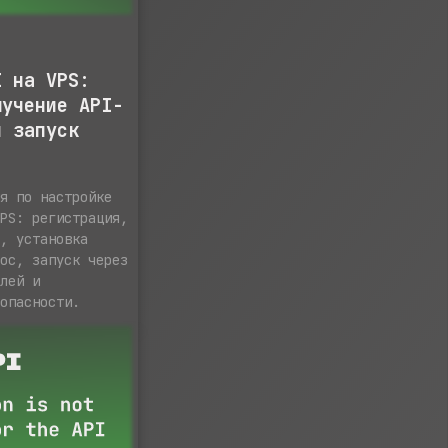
I на VPS:
лучение API-
й запуск
ия по настройке
VPS: регистрация,
а, установка
рос, запуск через
елей и
зопасности.