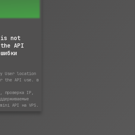
 is not
 the API
ошибки
ку User location
or the API use. в
ы
N, проверка IP,
оддерживаемые
emini API на VPS.