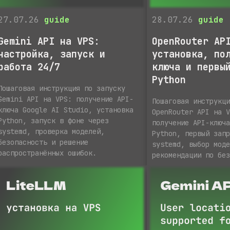
27.07.26
guide
28.07.26
guide
Gemini API на VPS:
OpenRouter AP
настройка, запуск и
установка, по
работа 24/7
ключа и первы
Python
Пошаговая инструкция по запуску
Gemini API на VPS: получение API-
Пошаговая инструкц
ключа Google AI Studio, установка
OpenRouter API на 
Python, запуск в фоне через
получение API-ключ
systemd, проверка моделей,
Python, первый зап
безопасность и решение
systemd, выбор мод
распространённых ошибок.
рекомендации по бе