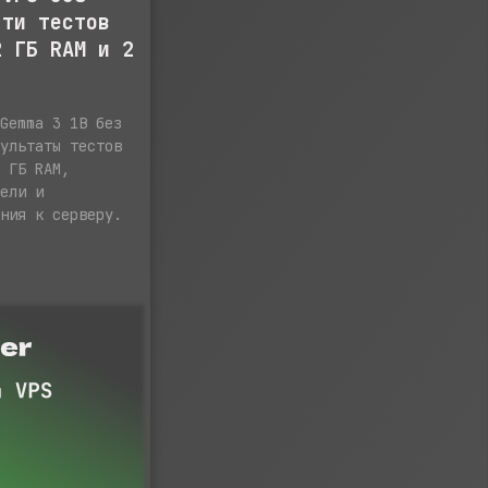
-ти тестов
2 ГБ RAM и 2
 Gemma 3 1B без
зультаты тестов
2 ГБ RAM,
дели и
ания к серверу.