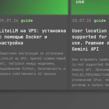
29.07.26
guide
30.07.26
guide
LiteLLM на VPS: установка
User location
с помощью Docker и
supported for
настройка
use. Решение 
Gemini API
Пошаговая инструкция по установке
LiteLLM на VPS: OpenAI-совместимый
Как исправить ошиб
API, fallback между моделями,
is not supported f
подключение Python, безопасность и
Gemini API. Причин
запуск собственного AI-прокси
FAILED_PRECONDITIO
отключение IPv6, п
регионы и запуск G