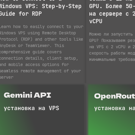
Windows VPS: Step-by-Step
GPU. Более 50
Guide for RDP
на сервере с 
vCPU
Learn how to easily connect to your
Windows VPS using Remote Desktop
Можно ли запустить
Protocol (RDP) and other tools like
GPU? Показываем ре
AnyDesk or TeamViewer. This
на VPS с 2 vCPU и 
comprehensive guide covers
скорость работы мо
connection details, client setup,
минимальные требов
and mobile access options for
seamless remote management of your
server